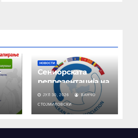
НОВОСТИ
–
Сениорската
репрезентација на
балканско во
ЈУЛ 30, 2026
ВАНЧО
и
Тирана
СТОЈМИЛОВСКИ