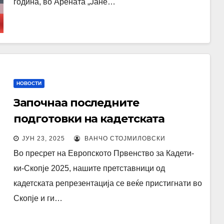
година, во Арената „Јане…
НОВОСТИ
Започнаа последните
подготовки на кадетската
репрезентација за европското
ЈУН 23, 2025
ВАНЧО СТОЈМИЛОВСКИ
првенство Скопје 2025
Во пресрет на Европското Првенство за Кадети-
ки-Скопје 2025, нашите претставници од
кадетската репрезентација се веќе пристигнати во
Скопје и ги…