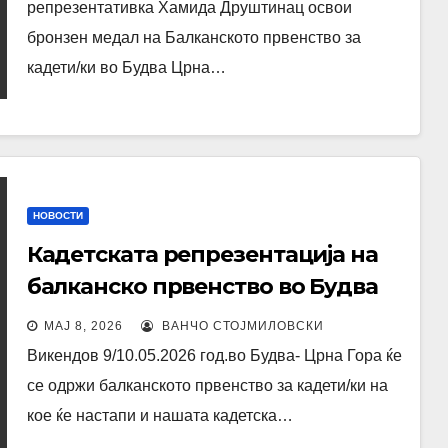
репрезентативка Хамида Друштинац освои
бронзен медал на Балканското првенство за
кадети/ки во Будва Црна…
НОВОСТИ
Кадетската репрезентација на
балканско првенство во Будва
Црна Гора
МАЈ 8, 2026
ВАНЧО СТОЈМИЛОВСКИ
Викендов 9/10.05.2026 год.во Будва- Црна Гора ќе
се одржи балканското првенство за кадети/ки на
кое ќе настапи и нашата кадетска…