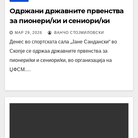
Одржани државните првенства
за пионери/ки и сениори/ки
МАР 29, 2026
ВАНЧО СТОЈМИЛОВСКИ
Денес во спортската сала „Јане Сандански“ во
Скопје се одржаа државните првенства за
пионери/ки и сениори/ки, во организација на
ЏФСМ.…