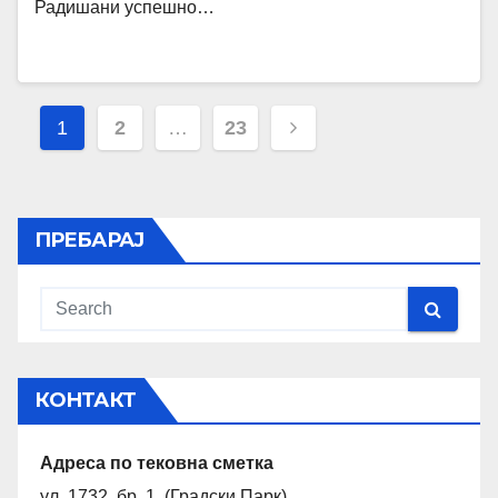
Радишани успешно…
Навигација
1
2
…
23
на
написи
ПРЕБАРАЈ
КОНТАКТ
Адреса по тековна сметка
ул. 1732 бр. 1 (Градски Парк)