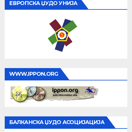
ЕВРОПСКА ЏУДО УНИЈА
WWW.IPPON.ORG
БАЛКАНСКА ЏУДО АСОЦИЈАЦИЈА