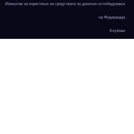
Извештаи за користење на средствата за даночно ослободување
на Федерација
Клубови