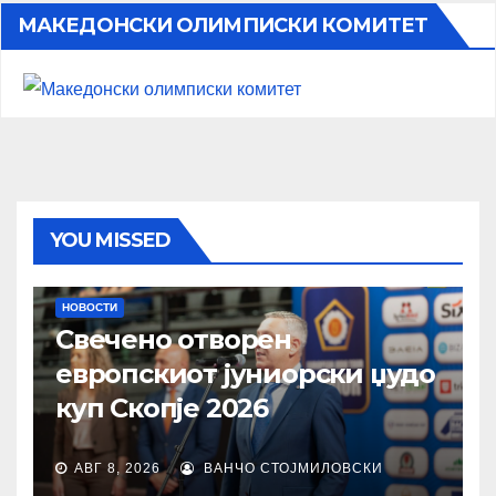
МАКЕДОНСКИ ОЛИМПИСКИ КОМИТЕТ
YOU MISSED
НОВОСТИ
Свечено отворен
европскиот јуниорски џудо
куп Скопје 2026
АВГ 8, 2026
ВАНЧО СТОЈМИЛОВСКИ