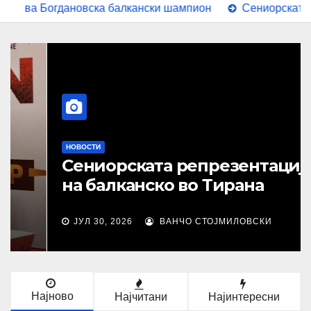
ановска балкански шампион
Сениорската репрезентац
НОВОСТИ
Сениорската репрезентација
на балканско во Тирана
ЈУЛ 30, 2026
ВАНЧО СТОЈМИЛОВСКИ
Најново
Најчитани
Најинтересни