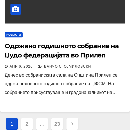
НОВОСТИ
Одржано годишното собрание на
Џудо федерацијата во Прилеп
АПР 6, 2026
ВАНЧО СТОЈМИЛОВСКИ
Денес во собраниската сала на Општина Прилеп се
одржа редовното годишно собрание на ЏФСМ. На
собранието присуствуваше и градоначалникот на…
Навигација
1
2
…
23