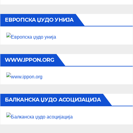
ЕВРОПСКА ЏУДО УНИЈА
WWW.IPPON.ORG
БАЛКАНСКА ЏУДО АСОЦИЈАЦИЈА