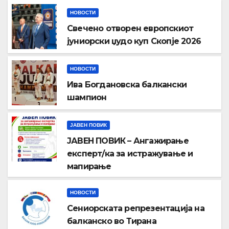
НОВОСТИ
Свечено отворен европскиот
јуниорски џудо куп Скопје 2026
НОВОСТИ
Ива Богдановска балкански
шампион
ЈАВЕН ПОВИК
ЈАВЕН ПОВИК – Ангажирање
експерт/ка за истражување и
мапирање
НОВОСТИ
Сениорската репрезентација на
балканско во Тирана