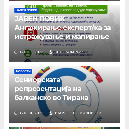
ЈАВЕН ПОВИК
ЈАВЕН ПОВИК –
Ангажирање експерт/ка за
истражување и мапирање
ЈУЛ 31, 2026
JUDOADMINMK
НОВОСТИ
Сениорската
репрезентација на
балканско во Тирана
ЈУЛ 30, 2026
ВАНЧО СТОЈМИЛОВСКИ