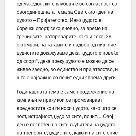
од македонските клубови е во согласност со
овогодинешната тема за Светскиот ден на
џудото – Пријателство. Иако џудото е
боречки спорт, секојдневно, за време на
тренинзите, натпреварите, како и секој 28.
oктомври, на татамите и надвор од нив, ние
џудистите докажуваме дека „џудото е повеќе
од спорт“, дека преку џудото е можно да се
живее заедно, во единство и пријателство, и
што е најважно со почит едни спрема други.
Годинашната тема е само продолжение на
кампањите преку кои се промовираат
вредностите кои ги носи џудото, како што се
чест, истрајност, џудо за сите, почит… Овој
ден е посветен на сите љубители на џудото,
на тренерите, џудистите, како и на сите оние