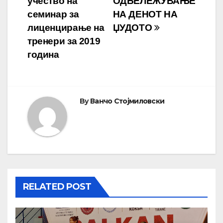
учество на
ОДБЕЛЕЖУВАЊЕ
на
семинар за
НА ДЕНОТ НА
напис
лиценцирање на
ЏУДОТО
тренери за 2019
година
By
Ванчо Стојмиловски
RELATED POST