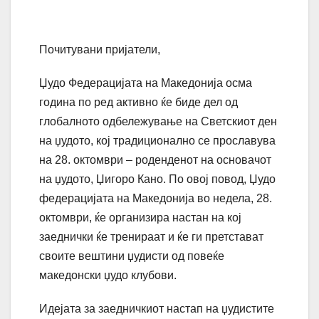
Почитувани пријатели,
Џудо Федерацијата на Македонија осма
година по ред активно ќе биде дел од
глобалното одбележување на Светскиот ден
на џудото, кој традиционално се прославува
на 28. октомври – роденденот на основачот
на џудото, Џигоро Кано. По овој повод, Џудо
федерацијата на Македонија во недела, 28.
октомври, ќе организира настан на кој
заеднички ќе тренираат и ќе ги претстават
своите вештини џудисти од повеќе
македонски џудо клубови.
Идејата за заедничкиот настап на џудистите