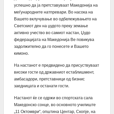
успешно да ја претставуваат Македонија на
меѓународните натпревари. Во насока на
Вашето вклучување во одбележувањето на
Светскиот ден на џудото преку земање
активно учество во самиот настан, Џудо
федерацијата на Македонија Ве повикува
задолжително да го понесeте и Вашето
кимоно.
На настанот е предвидено да присуствуваат
високи гости од државниот естаблишмент,
амбасадори, претставници од бизнис
заедницата и останати гости.
Настанот ќе се одржи во спортската сала
Македонско сонце, во oсновното училиште
„11 Октомври“, општина Центар, Скопје, на