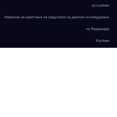
на клубови
Извештаи за користење на средствата за даночно ослободување
на Федерација
Клубови