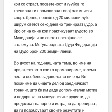
кои со страст, посветеност и љубов го
тренираат и промовираат овој олимписки
спорт. Денес, повеќе од 20 милиони луѓе
ширум светот секојдневно тренираат џудо, а
бројот на оние кои практикуваат џудото во
Македонија и во светот постојано се
зголемува. Меѓународната Џудо Федерација
на Џудо брои 200 земји-членки.
Во духот на годинашната тема, во име на
пријателството кое го промовираме, голема
чест и особено задоволство ни е да Ве
поканиме да бидете дел од заедничкиот
тренинг, што ќе им даде дополнителни мотив
и поддршка на македонските џудисти, да
продолжат напорно и истрајно да тренираат,
да ги подобруваат своите резултати и