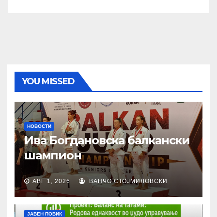
YOU MISSED
НОВОСТИ
Ива Богдановска балкански
шампион
АВГ 1, 2026
ВАНЧО СТОЈМИЛОВСКИ
ЈАВЕН ПОВИК