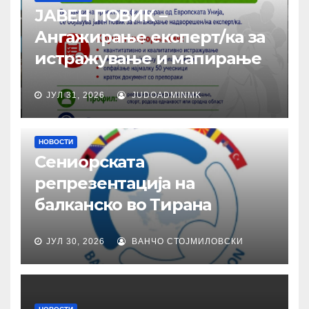
ЈАВЕН ПОВИК –
Ангажирање експерт/ка за
истражување и мапирање
ЈУЛ 31, 2026
JUDOADMINMK
НОВОСТИ
Сениорската
репрезентација на
балканско во Тирана
ЈУЛ 30, 2026
ВАНЧО СТОЈМИЛОВСКИ