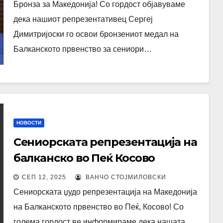
Бронза за Македонија! Со гордост објавуваме
дека нашиот репрезентативец Сергеј
Димитријоски го освои бронзениот медал на
Балканското првенство за сениори…
НОВОСТИ
Сениорската репрезентација на
балканско во Пеќ Косово
СЕП 12, 2025
ВАНЧО СТОЈМИЛОВСКИ
Сениорската џудо репрезентација на Македонија
на Балканското првенство во Пеќ, Косово! Со
голема гордост ве информираме дека нашата