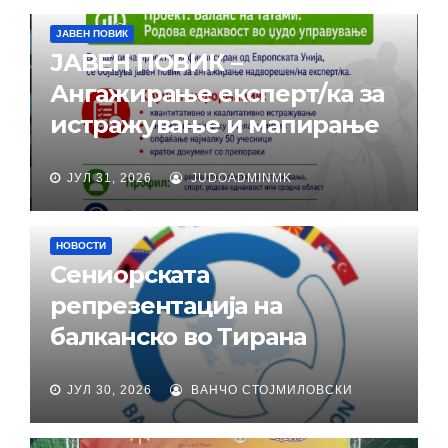
ЈАВЕН ПОВИК
ЈАВЕН ПОВИК –
Ангажирање експерт/ка за
истражување и мапирање
ЈУЛ 31, 2026
JUDOADMINMK
НОВОСТИ
Сениорската
репрезентација на
балканско во Тирана
ЈУЛ 30, 2026
ВАНЧО СТОЈМИЛОВСКИ