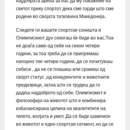
најдобрата арена за нас да му покажеме на
светот преку спортот дека сме горди што сме
родени во својата татковина Македонија.
Следете ги вашите спортски соништа и
Олимпискиот дух секогаш ќе биде во вас.Тоа
не доаѓа само од себе на секои четири
години, за тоа треба да се припремаш
напорно тие четири години, да се почитуваш
себеси , да не се плашиш или срамиш од
својот статус ,од конкурентите и животните
предизвици, затоа што се трудиш да го
дадеш најдоброто од себе. Олимпизмот е
филозофија на животот што е комбинира
избалансирана целина на квалитетите на
телото, волјата и умот. Да се биде шампион
во животот е еден спортски сегмент, но да се