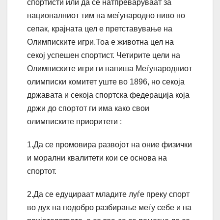
спортисти или да се натпреваруваат за
националниот тим на меѓународно ниво но
сепак, крајната цел е претставување на
Олимписките игри.Тоа е животна цел на
секој успешен спортист. Четирите цели на
Олимписките игри ги напиша Меѓународниот
олимписки комитет уште во 1896, но секоја
државата и секоја спортска федерација која
држи до спортот ги има како свои
олимписките приоритети :
1.Да се промовира развојот на оние физички
и морални квалитети кои се основа на
спортот.
2.Да се едуцираат младите луѓе преку спорт
во дух на подобро разбирање меѓу себе и на