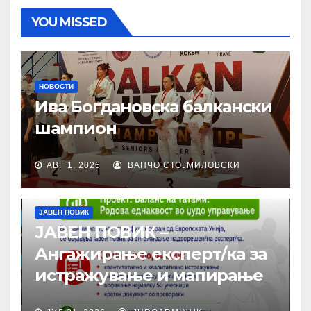
YOU MISSED
НОВОСТИ
Ива Богдановска балкански
шампион
АВГ 1, 2026
ВАНЧО СТОЈМИЛОВСКИ
ЈАВЕН ПОВИК
ЈАВЕН ПОВИК –
Ангажирање експерт/ка за
истражување и мапирање