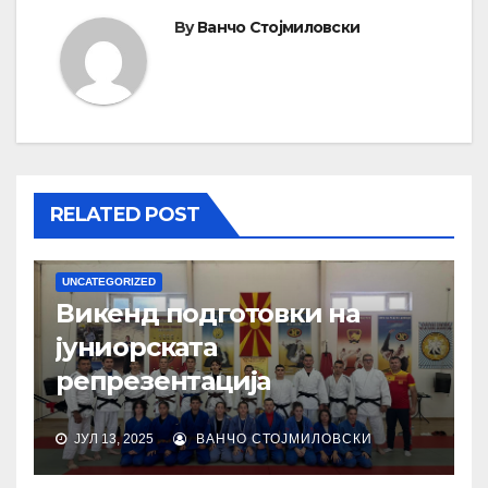
By
Ванчо Стојмиловски
RELATED POST
UNCATEGORIZED
Викенд подготовки на
јуниорската
репрезентација
ЈУЛ 13, 2025
ВАНЧО СТОЈМИЛОВСКИ