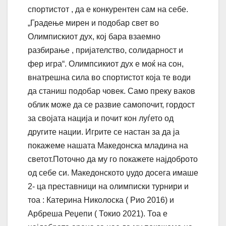
спортистот , да е конкурентен сам на себе.
„Градење мирен и подобар свет во
Олимпискиот дух, кој бара взаемно
разбирање , пријателство, солидарност и
фер игра“. Олимпсикиот дух е моќ на сон,
внатрешна сила во спортистот која те води
да станиш подобар човек. Само преку ваков
облик може да се развие самопочит, гордост
за својата нација и почит кон луѓето од
другите нации. Игрите се настан за да ја
покажеме нашата Македонска младина на
светот.Поточно да му го покажете најдоброто
од себе си. Македонското џудо досега имаше
2- ца преставници на олимписки турнири и
тоа : Катерина Николоска ( Рио 2016) и
Арбреша Реџепи ( Токио 2021). Тоа е