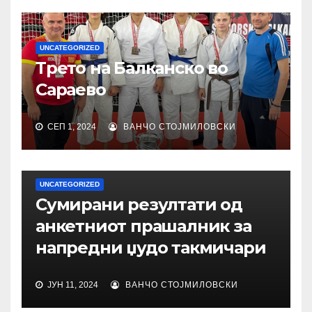
UNCATEGORIZED
Трето на Балканско во
Сараево
СЕП 1, 2024
ВАНЧО СТОЈМИЛОВСКИ
UNCATEGORIZED
Сумирани резултати од
анкетниот прашалник за
напредни џудо такмичари
ЈУН 11, 2024
ВАНЧО СТОЈМИЛОВСКИ