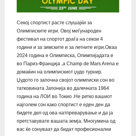
Секој спортист расте слушајќи за
Олимписките игри. Овој меѓународен
фестивал на спортот доаѓа на секои 4
години и за зимските и за летните игри.Оваа
2024 година е Олимписка, Олимпијадата е
во Париз-Франција ,а Champ de Mars Arena е
домаќин на олимпискиот џудо турнир.
Џудото го започна својот олимписки сон во
татковината Јапонија во далечната 1964
година на ЛОИ во Токио .Не ретко вашиот
најголем сон како спортист е еден ден да
бидете дел од ова натпреварување и да ја
претставувате вашата земја. Многумина од
вас ќе сонуваат да бидат професионални