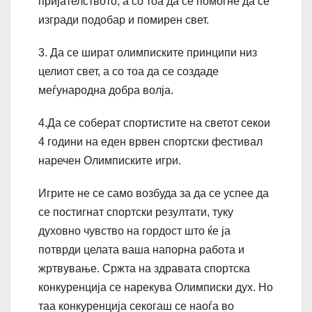
пријателството, а со тоа да се помогне да се
изгради подобар и помирен свет.
3. Да се шират олимписките принципи низ
целиот свет, а со тоа да се создаде
меѓународна добра волја.
4.Да се соберат спортистите на светот секои
4 години на еден врвен спортски фестивал
наречен Олимписките игри.
Игрите не се само возбуда за да се успее да
се постигнат спортски резултати, туку
духовно чувство на гордост што ќе ја
потврди целата ваша напорна работа и
жртвување. Сржта на здравата спортска
конкуренција се нарекува Олимписки дух. Но
таа конкуренција секогаш се наоѓа во