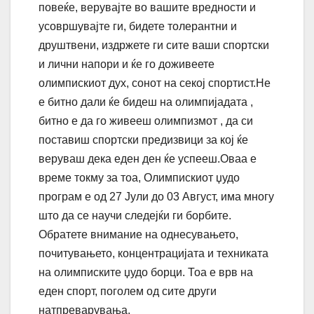
повеќе, верувајте во вашите вредности и
усовршувајте ги, бидете толерантни и
друштвени, издржете ги сите ваши спортски
и лични напори и ќе го доживеете
олимпискиот дух, сонот на секој спортист.Не
е битно дали ќе бидеш на олимпијадата ,
битно е да го живееш олимпизмот , да си
поставиш спортски предизвици за кој ќе
веруваш дека еден ден ќе успееш.Оваа е
време токму за тоа, Олимпискиот џудо
програм е од 27 Јули до 03 Август, има многу
што да се научи следејќи ги борбите.
Обратете внимание на однесувањето,
почитувањето, концентрацијата и техниката
на олимписките џудо борци. Тоа е врв на
еден спорт, поголем од сите други
натпреварувања.