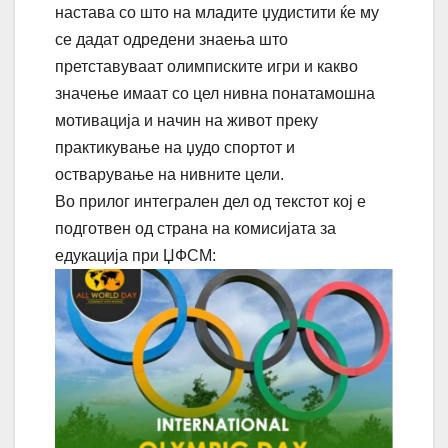
настава со што на младите џудистити ќе му
се дадат одредени знаења што
претставуваат олимписките игри и какво
значење имаат со цел нивна понатамошна
мотивација и начин на живот преку
практикување на џудо спортот и
остварување на нивните цели.
Во прилог интегрален дел од текстот кој е
подготвен од страна на комисијата за
едукација при ЏФСМ: