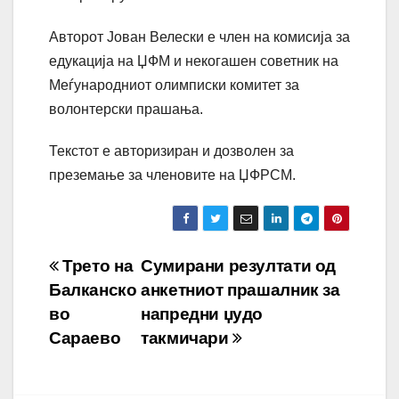
Авторот Јован Велески е член на комисија за
едукација на ЏФМ и некогашен советник на
Меѓународниот олимписки комитет за
волонтерски прашања.
Текстот е авторизиран и дозволен за
преземање за членовите на ЏФРСМ.
Навигација
Трето на
Сумирани резултати од
Балканско
анкетниот прашалник за
на
во
напредни џудо
напис
Сараево
такмичари