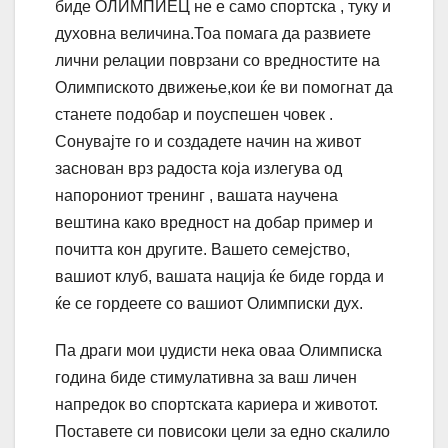
биде ОЛИМПИЕЦ не е само спортска , туку и
духовна величина.Тоа помага да развиете
лични релации поврзани со вредностите на
Олимпиското движење,кои ќе ви помогнат да
станете подобар и поуспешен човек .
Сонувајте го и создадете начин на живот
заснован врз радоста која излегува од
напорониот тренинг , вашата научена
вештина како вредност на добар пример и
почитта кон другите. Вашето семејство,
вашиот клуб, вашата нација ќе биде горда и
ќе се гордеете со вашиот Олимписки дух.
Па драги мои џудисти нека оваа Олимписка
година биде стимулативна за ваш личен
напредок во спортската кариера и животот.
Поставете си повисоки цели за едно скалило