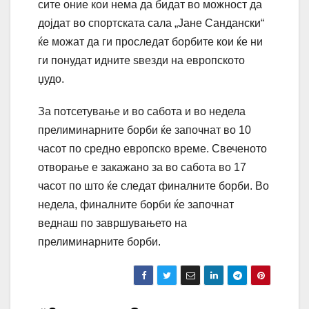
сите оние кои нема да бидат во можност да
дојдат во спортската сала „Јане Сандански“
ќе можат да ги проследат борбите кои ќе ни
ги понудат идните ѕвезди на европското
џудо.
За потсетување и во сабота и во недела
прелиминарните борби ќе започнат во 10
часот по средно европско време. Свеченото
отворање е закажано за во сабота во 17
часот по што ќе следат финалните борби. Во
недела, финалните борби ќе започнат
веднаш по завршувањето на
прелиминарните борби.