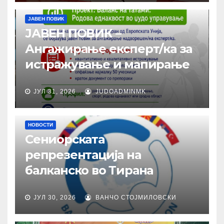
ЈАВЕН ПОВИК
ЈАВЕН ПОВИК –
Ангажирање експерт/ка за
истражување и мапирање
ЈУЛ 31, 2026
JUDOADMINMK
НОВОСТИ
Сениорската
репрезентација на
балканско во Тирана
ЈУЛ 30, 2026
ВАНЧО СТОЈМИЛОВСКИ