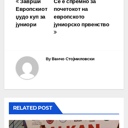
Навигација
Заврши
Се е спремно за
Европскиот
почетокот на
на
џудо куп за
европското
напис
јуниори
јуниорско првенство
By
Ванчо Стојмиловски
RELATED POST