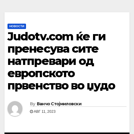
НОВОСТИ
Judotv.com ќе ги
пренесува сите
натпревари од
европското
првенство во џудо
By
Ванчо Стојмиловски
АВГ 11, 2023