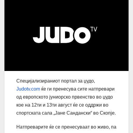
Специјализираниот портал за џудо,
Judotv.com
ќе ги пренесува сите натпревари
од европското јуниорско првенство во џудо
кое на 12ти и 13ти август ќе се оддржи во
спортската сала „Јане Сандански“ во Скопје.
Натпреварите ќе се пренесуваат во живо, па