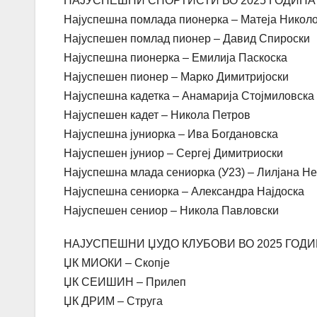
НАЈУСПЕШНИ СПОРТИСТИ ВО 2025 ГОДИНА
Најуспешна помлада пионерка – Матеја Никол
Најуспешен помлад пионер – Давид Спироски
Најуспешна пионерка – Емилија Паскоска
Најуспешен пионер – Марко Димитријоски
Најуспешна кадетка – Анамарија Стојмиловска
Најуспешен кадет – Никола Петров
Најуспешна јуниорка – Ива Богдановска
Најуспешен јуниор – Сергеј Димитриоски
Најуспешна млада сениорка (У23) – Лилјана Н
Најуспешна сениорка – Александра Најдоска
Најуспешен сениор – Никола Павловски
НАЈУСПЕШНИ ЏУДО КЛУБОВИ ВО 2025 ГОД
ЏК МИОКИ – Скопје
ЏК СЕИШИН – Прилеп
ЏК ДРИМ – Струга