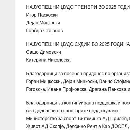
НАЈУСПЕШНИ ЏУДО ТРЕНЕРИ ВО 2025 ГОД
Игор Паскоски
Дејан Мицкоски
Ѓорѓија Стојанов
НАЈУСПЕШНИ ЏУДО СУДИИ ВО 2025 ГОДИНА
Сашо Димовски
Катерина Николоска
Благодарници за посебен придонес во организа
Горан Мицкоски, Дејан Мицкоски, Ванчо Стојми
Гоговска, Ивана Пројковска, Драгана Панкова 
Благодарници за континуирана поддршка и посе
беа доделени на спонзорите поддржувачи:
Министерство за спорт, Витаминка АД Прилеп,
Живот АД Скопје, Делфино Рент а Кар ДООЕЛ, 