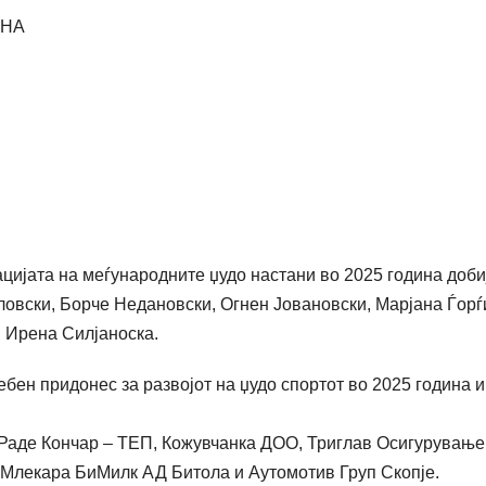
ИНА
цијата на меѓународните џудо настани во 2025 година доби
ловски, Борче Недановски, Огнен Јовановски, Марјана Ѓорѓ
и Ирена Силјаноска.
бен придонес за развојот на џудо спортот во 2025 година 
 Раде Кончар – ТЕП, Кожувчанка ДОО, Триглав Осигурување
Млекара БиМилк АД Битола и Аутомотив Груп Скопје.