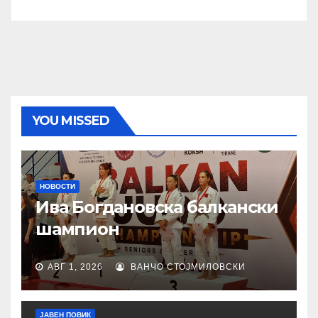
YOU MISSED
НОВОСТИ
Ива Богдановска балкански
шампион
АВГ 1, 2026
ВАНЧО СТОЈМИЛОВСКИ
ЈАВЕН ПОВИК