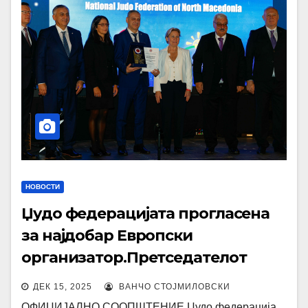
НОВОСТИ
Џудо федерацијата прогласена
за најдобар Европски
организатор.Претседателот
Трпаноски со признание ,”Hero
ДЕК 15, 2025
ВАНЧО СТОЈМИЛОВСКИ
of the year”
ОФИЦИЈАЛНО СООПШТЕНИЕ Џудо федерација