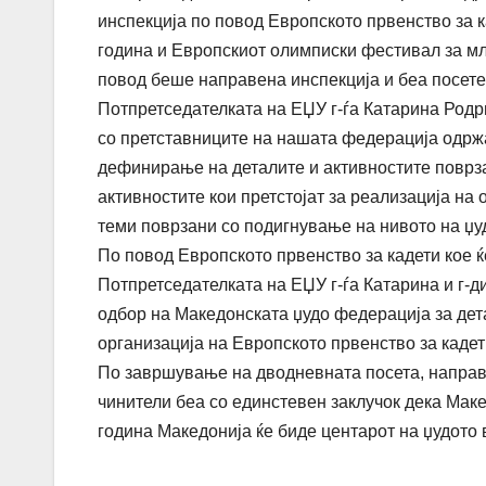
инспекција по повод Европското првенство за к
година и Европскиот олимписки фестивал за млад
повод беше направена инспекција и беа посете
Потпретседателката на ЕЏУ г-ѓа Катарина Родри
со претставниците на нашата федерација одржа
дефинирање на деталите и активностите поврза
активностите кои претстојат за реализација на 
теми поврзани со подигнување на нивото на џуд
По повод Европското првенство за кадети кое ќе
Потпретседателката на ЕЏУ г-ѓа Катарина и г-
одбор на Македонската џудо федерација за дета
организација на Европското првенство за кадет
По завршување на дводневната посета, направе
чинители беа со единстевен заклучок дека Маке
година Македонија ќе биде центарот на џудото 