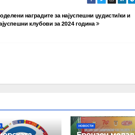
оделени наградите за најуспешни џудисти/ки и
ајуспешни клубови за 2024 година
И
НОВОСТИ
иорската
Бронзен медал