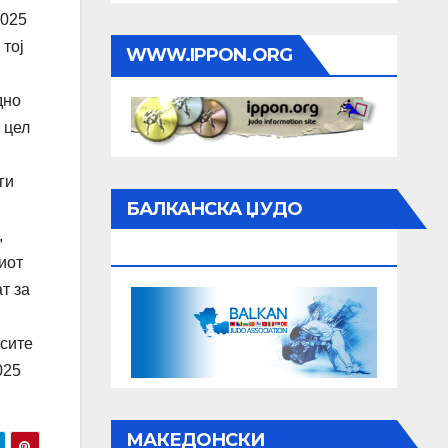
2025
 тој
WWW.IPPON.ORG
дно
 цел
ги
БАЛКАНСКА ЏУДО
,
АСОЦИЈАЦИЈА
иот
т за
 сите
025
МАКЕДОНСКИ