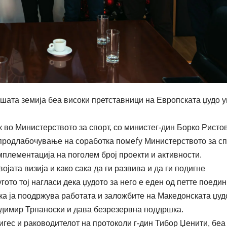
нашата земија беа високи претставници на Европската џудо у
во Министерството за спорт, со министег-дин Борко Ристов
 продлабочување на соработка помеѓу Министерството за сп
мплементација на поголем број проекти и активности.
ојата визија и како сака да ги развива и да ги подигне
гото тој нагласи дека џудото за него е еден од петте поеди
ека ја поодржува работата и заложбите на Македонската џуд
адимир Трпаноски и дава безрезервна поддршка.
гес и раководителот на протоколи г-дин Тибор Џенити, беа