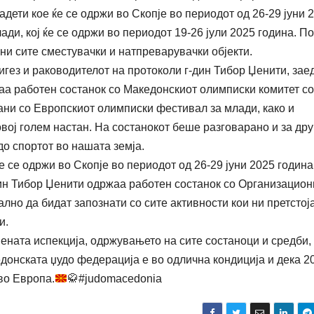
адети кое ќе се одржи во Скопје во периодот од 26-29 јуни 
и, кој ќе се одржи во периодот 19-26 јули 2025 година. По
ни сите сместувачки и натпреварувачки објекти.
гез и раководителот на протоколи г-дин Тибор Џенити, зае
а работен состанок со Македонскиот олимписки комитет со
ни со Европскиот олимписки фестивал за млади, како и
овој голем настан. На состанокот беше разговарано и за дру
о спортот во нашата земја.
 се одржи во Скопје во периодот од 26-29 јуни 2025 година
дин Тибор Џенити одржаа работен состанок со Организацион
лно да бидат запознати со сите активности кои ни претстоја
и.
ната испекција, одржувањето на сите состаноци и средби,
донската џудо федерација е во одлична кондиција и дека 2
во Европа.
🥋
#judomacedonia