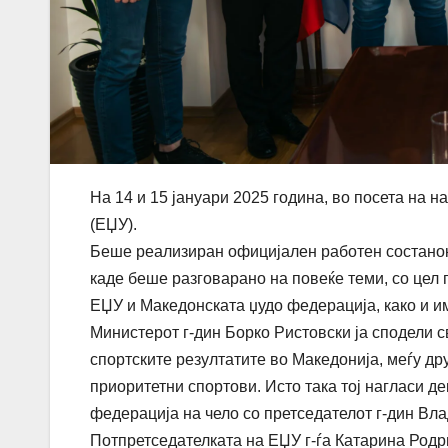
На 14 и 15 јануари 2025 година, во посета на 
(ЕЏУ).
Беше реализиран официјален работен состанок 
каде беше разговарано на повеќе теми, со цел
ЕЏУ и Македонската џудо федерација, како и и
Министерот г-дин Борко Ристовски ја сподели св
спортските резултатите во Македонија, меѓу дру
приоритетни спортови. Исто така тој нагласи д
федерација на чело со претседателот г-дин Вл
Потпретседателката на ЕЏУ г-ѓа Катарина Родри