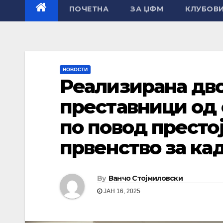
ПОЧЕТНА
ЗА ЏФМ
КЛУБОВ
НОВОСТИ
Реализирана дво
преставници од 
по повод престо
првенство за ка
By
Ванчо Стојмиловски
ЈАН 16, 2025