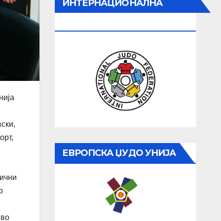
ИНТЕРНАЦИОНАЛНА
ЏУДО ФЕДЕРАЦИЈА
нија
ски,
орт,
ЕВРОПСКА ЏУДО УНИЈА
нични
о
 во