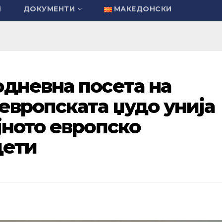
И
ДОКУМЕНТИ
МАКЕДОНСКИ
дневна посета на
европската џудо унија
јното европско
дети