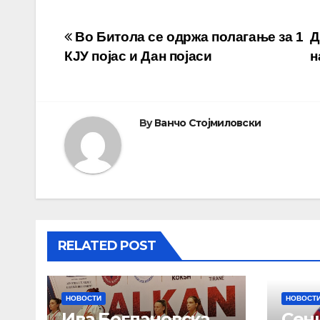
Навигација
Во Битола се одржа полагање за 1
Д
КЈУ појас и Дан појаси
н
на
напис
By
Ванчо Стојмиловски
RELATED POST
НОВОСТИ
НОВОСТ
Ива Богдановска
Сен