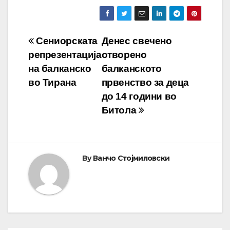
Навигација
Сениорската
Денес свечено
репрезентација
отворено
на
на балканско
балканското
напис
во Тирана
првенство за деца
до 14 години во
Битола
By
Ванчо Стојмиловски