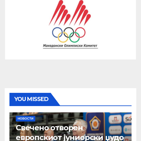
YOU MISSED
НОВОСТИ
Свечено отворен
европскиот јуниорски џудо