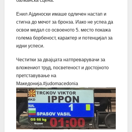
балканска сцена.
Енил Ајдиноски имаше одличен настап и
стигна до мечот за бронза. Иако не успеа да
освои медал со освоеното 5. место покажа
голема борбеност, карактер и потенцијал за
идни успеси.
Честитки за двајцата натпреварувачи за
вложениот труд, посветеност и достојното
претставување на
Македонија.#judomacedonia