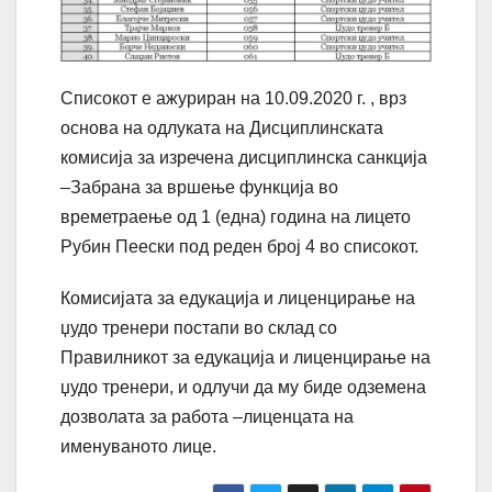
Списокот е ажуриран на 10.09.2020 г. , врз
основа на одлуката на Дисциплинската
комисија за изречена дисциплинска санкција
–Забрана за вршење функција во
времетраење од 1 (една) година на лицето
Рубин Пеески под реден број 4 во списокот.
Комисијата за едукација и лиценцирање на
џудо тренери постапи во склад со
Правилникот за едукација и лиценцирање на
џудо тренери, и одлучи да му биде одземена
дозволата за работа –лиценцата на
именуваното лице.