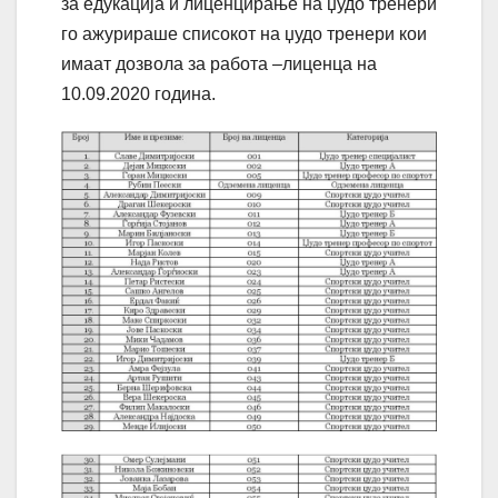
за едукација и лиценцирање на џудо тренери
го ажурираше списокот на џудо тренери кои
имаат дозвола за работа –лиценца на
10.09.2020 година.