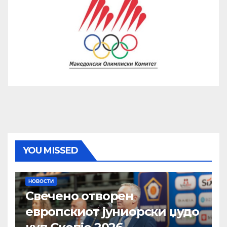
YOU MISSED
НОВОСТИ
Свечено отворен
европскиот јуниорски џудо