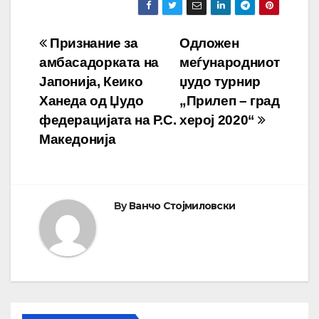
Навигација
Признание за
Одложен
амбасадорката на
меѓународниот
на
Јапонија, Кеико
џудо турнир
напис
Ханеда од Џудо
„Прилеп – град
федерацијата на Р.С.
херој 2020“
Македонија
By
Ванчо Стојмиловски