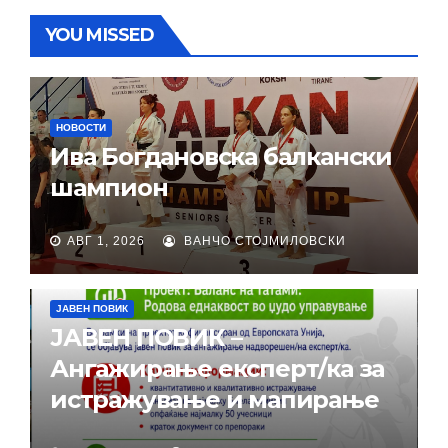
YOU MISSED
НОВОСТИ
Ива Богдановска балкански
шампион
АВГ 1, 2026
ВАНЧО СТОЈМИЛОВСКИ
ЈАВЕН ПОВИК
ЈАВЕН ПОВИК –
Ангажирање експерт/ка за
истражување и мапирање