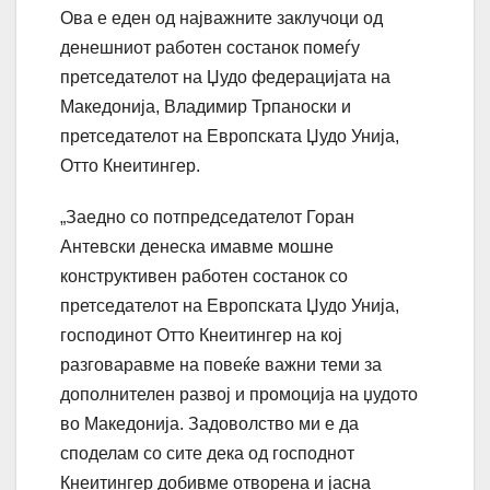
Ова е еден од најважните заклучоци од
денешниот работен состанок помеѓу
претседателот на Џудо федерацијата на
Македонија, Владимир Трпаноски и
претседателот на Европската Џудо Унија,
Отто Кнеитингер.
„Заедно со потпредседателот Горан
Антевски денеска имавме мошне
конструктивен работен состанок со
претседателот на Европската Џудо Унија,
господинот Отто Кнеитингер на кој
разговаравме на повеќе важни теми за
дополнителен развој и промоција на џудото
во Македонија. Задоволство ми е да
споделам со сите дека од господнот
Кнеитингер добивме отворена и јасна