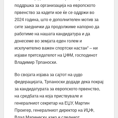
поддршка за организација на европското
првенство за кадети кое ќе се оддржи во
2024 година, што е дополнителен мотив за
сите заеднички да продолжиме напорно да
работиме на нашата кандидатура и да
донесеме во земјата еден голем и
исклучително важен спортски настан“ – ни
изјави претседателот на ЏФМ, господинот
Владимир Трпаноски.
Во својата изјава за сајтот на џудо
федерацијата, Трпаноски додаде дека покрај
за кандидатурата за европското првенство,
на средбата на која приствувале и
генералниот секретар на ЕЏУ, Мартин
Проигер, генералниот директор на ИЏФ,
Влад Маринеску, како и следниот