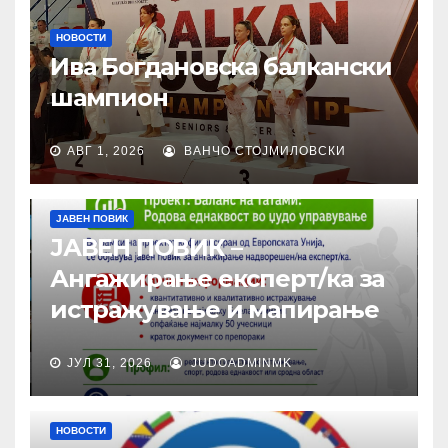
НОВОСТИ
Ива Богдановска балкански
шампион
АВГ 1, 2026
ВАНЧО СТОЈМИЛОВСКИ
ЈАВЕН ПОВИК
ЈАВЕН ПОВИК –
Ангажирање експерт/ка за
истражување и мапирање
ЈУЛ 31, 2026
JUDOADMINMK
НОВОСТИ