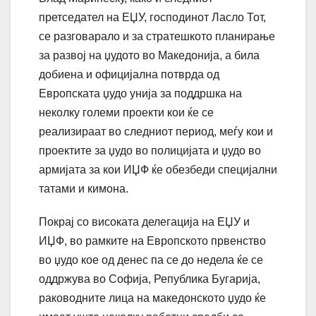
претседател на ЕЏУ, господинот Ласло Тот,
се разговарало и за стратешкото планирање
за развој на џудото во Македонија, а била
добиена и официјална потврда од
Европската џудо унија за поддршка на
неколку големи проекти кои ќе се
реализираат во следниот период, меѓу кои и
проектите за џудо во полицијата и џудо во
армијата за кои ИЏФ ќе обезбеди специјални
татами и кимона.
Покрај со високата делегација на ЕЏУ и
ИЏФ, во рамките на Европското првенство
во џудо кое од денес па се до недела ќе се
оддржува во Софија, Република Бугарија,
раководните лица на македонското џудо ќе