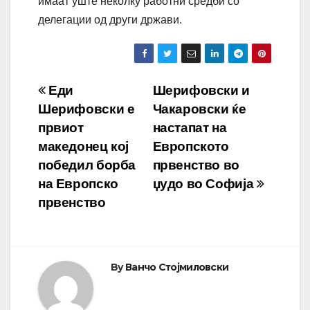
имаат уште неколку работни средби со
делегации од други држави.
Навигација
Еди
Шерифовски и
Шерифовски е
Чакаровски ќе
на
првиот
настапат на
напис
македонец кој
Европското
победил борба
првенство во
на Европско
џудо во Софија
првенство
By
Ванчо Стојмиловски