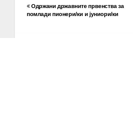
Навигација
Одржани државните првенства за
помлади пионери/ки и јуниори/ки
на
напис
By
Ванчо Стојмиловски
RELATED POST
НОВОСТИ
НОВОСТ
Ива Богдановска
Сен
балкански
реп