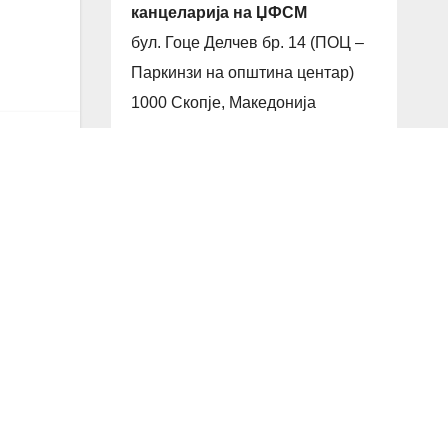
канцеларија на ЏФСМ
бул. Гоце Делчев бр. 14 (ПОЦ –
Паркинзи на општина центар)
1000 Скопје, Македонија
Работно време
Пон—Петок: 8:00AM–16:00PM
Саб & Нед: n/a
Телефон за контакт
+389 (0)71-303-748
Email
office@judo.org.mk
 за