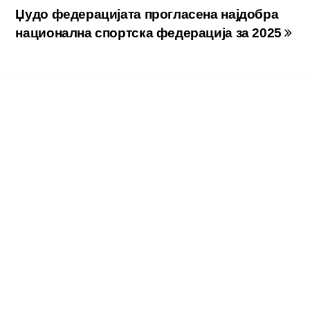
Џудо федерацијата прогласена најдобра
национална спортска федерација за 2025
И
НОВОСТИ
иорската
Бронзен медал
резентација на
Македонија