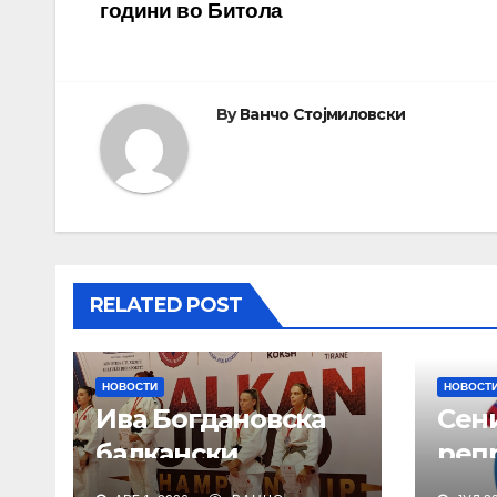
години во Битола
на
напис
By
Ванчо Стојмиловски
RELATED POST
НОВОСТИ
НОВОСТ
Ива Богдановска
Сен
балкански
реп
шампион
балк