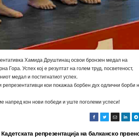
зентативка Хамида Друштинац освои бронзен медал на
на Гора. Успех кој е резултат на голем труд, посветеност,
ниот медал и постигнатиот успех.
ши репрезентативци кои покажаа борбен дух одлични борби 
е напред кон нови победи и уште поголеми успеси!
Кадетската репрезентација на балканско првен