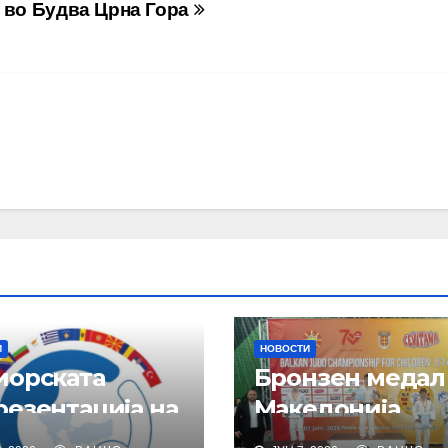
во Будва Црна Гора
И
НОВОСТИ
иорската
Бронзен медал
резентација на
Македонија
анско во