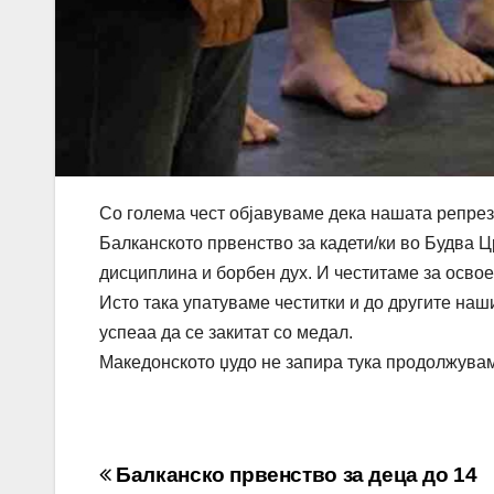
Со голема чест објавуваме дека нашата репре
Балканското првенство за кадети/ки во Будва Цр
дисциплина и борбен дух. И честитаме за освое
Исто така упатуваме честитки и до другите на
успеаа да се закитат со медал.
Македонското џудо не запира тука продолжувам
Навигација
Балканско првенство за деца до 14