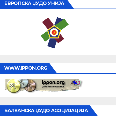
ЕВРОПСКА ЏУДО УНИЈА
WWW.IPPON.ORG
БАЛКАНСКА ЏУДО АСОЦИЈАЦИЈА