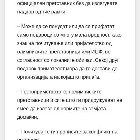
официјален претставник без да излегувате
надвор од тие рамки.
– Може да се понудат или да се прифатат
само подароци со многу мала вредност, како
знак на почитување или пријателство од
олимписките претставници или ИЏФ, во
согласност со локалните обичаи. Секој друг
подарок примателот мора да го достави до
организацијата на којашто припаѓа.
– Гостопримството кон олимписките
претставници и сите што ги придружуваат не
смее да излезе од нормите на земјата-
домаќин.
– Почитувајте ги прописите за конфликт на