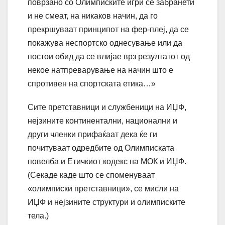
поврзано со Олимписките игри се забранети
и не смеат, на никаков начин, да го
прекршуваат принципот на фер-плеј, да се
покажува неспортско однесување или да
постои обид да се влијае врз резултатот од
некое натпреварување на начин што е
спротивен на спортската етика…»
Сите претставници и службеници на ИЏФ,
нејзините континентални, национални и
други членки прифаќаат дека ќе ги
почитуваат одредбите од Олимписката
повелба и Етичкиот кодекс на МОК и ИЏФ.
(Секаде каде што се споменуваат
«олимписки претставници», се мисли на
ИЏФ и нејзините структури и олимписките
тела.)