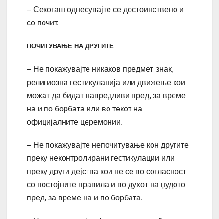
– Секогаш однесувајте се достоинствено и
со почит.
ПОЧИТУВАЊЕ НА ДРУГИТЕ
– Не покажувајте никаков предмет, знак,
религиозна гестикулација или движење кои
можат да бидат навредливи пред, за време
на и по борбата или во текот на
официјалните церемонии.
– Не покажувајте непочитување кон другите
преку неконтролирани гестикулации или
преку други дејства кои не се во согласност
со постојните правила и во духот на џудото
пред, за време на и по борбата.