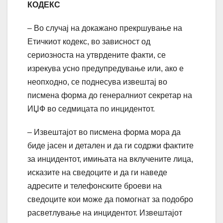
КОДЕКС
– Во случај на докажано прекршување на
Етичкиот кодекс, во зависност од
сериозноста на утврдените факти, се
изрекува усно предупредување или, ако е
неопходно, се поднесува извештај во
писмена форма до генералниот секретар на
ИЏФ во седмицата по инцидентот.
– Извештајот во писмена форма мора да
биде јасен и детален и да ги содржи фактите
за инцидентот, имињата на вклучените лица,
исказите на сведоците и да ги наведе
адресите и телефонските броеви на
сведоците кои може да помогнат за подобро
расветлување на инцидентот. Извештајот