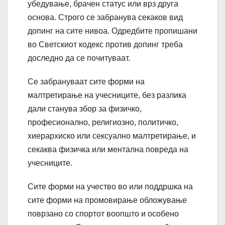
убедување, брачен статус или врз друга
основа. Строго се забранува секаков вид
допинг на сите нивоа. Одредбите пропишани
во Светскиот кодекс против допинг треба
доследно да се почитуваат.
Се забрануваат сите форми на
малтретирање на учесниците, без разлика
дали станува збор за физичко,
професионално, религиозно, политичко,
хиерархиско или сексуално малтретирање, и
секаква физичка или ментална повреда на
учесниците.
Сите форми на учество во или поддршка на
сите форми на промовирање обложување
поврзано со спортот воопшто и особено