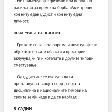
– Не применувајте физичко или вербално
насилство за време на борба и/или тренинг
кон ниту еден џудист и кон ниту една
личност.
ПОЧИТУВАЊЕ НА ОБЈЕКТИТЕ
– Грижете се за сета опрема и почитувајте ги
објектите во сите области и простории,
вклучувајќи ги и хотелите и другите типови
сместување.
– Од џудистите се очекува да ги
претставуваат својот спорт, својата
дисциплина и националните тимови на
своите земји каде и да се наоѓаат.
5. СУДИИ