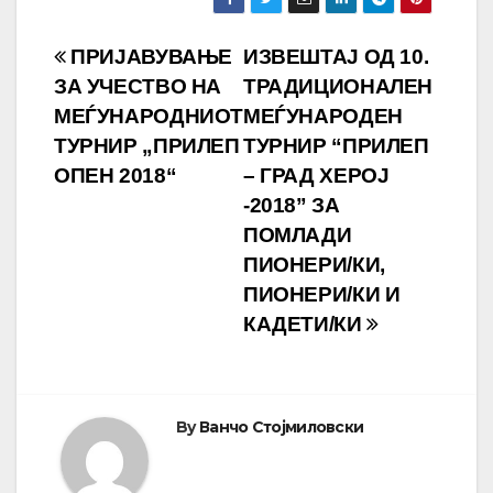
Навигација
ПРИЈАВУВАЊЕ
ИЗВЕШТАЈ ОД 10.
ЗА УЧЕСТВО НА
ТРАДИЦИОНАЛЕН
на
МЕЃУНАРОДНИОТ
МЕЃУНАРОДEН
напис
ТУРНИР „ПРИЛЕП
ТУРНИР “ПРИЛЕП
ОПЕН 2018“
– ГРАД ХЕРОЈ
-2018” ЗА
ПОМЛАДИ
ПИОНЕРИ/КИ,
ПИОНЕРИ/КИ И
КАДЕТИ/КИ
By
Ванчо Стојмиловски