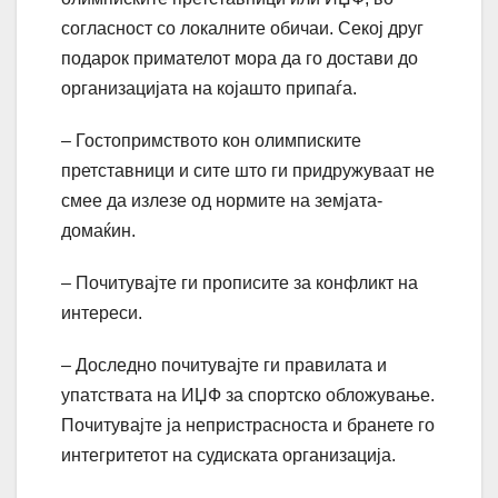
согласност со локалните обичаи. Секој друг
подарок примателот мора да го достави до
организацијата на којашто припаѓа.
– Гостопримството кон олимписките
претставници и сите што ги придружуваат не
смее да излезе од нормите на земјата-
домаќин.
– Почитувајте ги прописите за конфликт на
интереси.
– Доследно почитувајте ги правилата и
упатствата на ИЏФ за спортско обложување.
Почитувајте ја непристрасноста и бранете го
интегритетот на судиската организација.