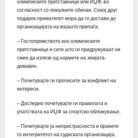
олимписките претставници или ИЏФ, во
согласност со локалните обичаи. Секој друг
подарок примателот мора да го достави до
организацијата на којашто припаѓа.
– Гостопримството кон олимписките
претставници и сите што ги придружуваат не
смее да излезе од нормите на земјата-
домаќин.
– Почитувајте ги прописите за конфликт на
интереси.
– Доследно почитувајте ги правилата и
упатствата на ИЏФ за спортско обложување.
– Почитувајте ја непристрасноста и бранете
го интегритетот на судиската организација.