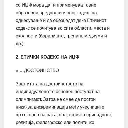
со ИЏФ мора да ги применуваат овие
образовни вредности и овој кодекс на
однесување и да обезбедат дека Етичкиот
кодекс се почитува во сите области, места и
околности (борилиште, тренинг, медиуми и
др.).
2. ЕТИЧКИ КОДЕКС НА ИЏФ
« …ДОСТОИНСТВО
Заштитата на достоинството на
индивидуалецот е основен постулат на
олимпизмот. Затоа не смее да постои
никаква дискриминација меѓу учесниците
врз основа на раса, пол, етничка припадност,
религија, филозофско или политичко