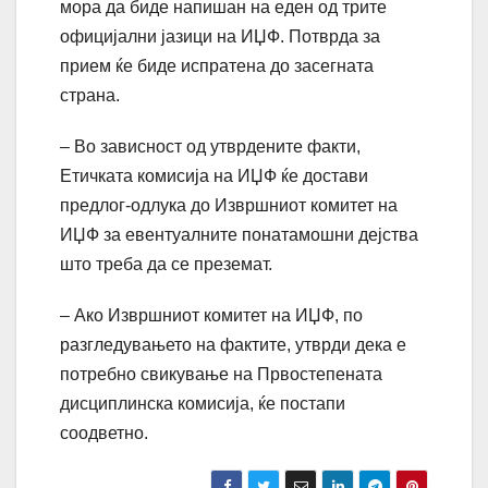
мора да биде напишан на еден од трите
официјални јазици на ИЏФ. Потврда за
прием ќе биде испратена до засегната
страна.
– Во зависност од утврдените факти,
Етичката комисија на ИЏФ ќе достави
предлог-одлука до Извршниот комитет на
ИЏФ за евентуалните понатамошни дејства
што треба да се преземат.
– Ако Извршниот комитет на ИЏФ, по
разгледувањето на фактите, утврди дека е
потребно свикување на Првостепената
дисциплинска комисија, ќе постапи
соодветно.