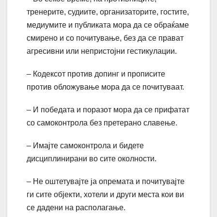
тренерите, судиите, организаторите, гостите,
медиумите и публиката мора да се обраќаме
смирено и со почитување, без да се прават
агресивни или непристојни гестикулации.
– Кодексот против допинг и прописите
против обложување мора да се почитуваат.
– И победата и поразот мора да се прифатат
со самоконтрола без претерано славење.
– Имајте самоконтрола и бидете
дисциплинирани во сите околности.
– Не оштетувајте ја опремата и почитувајте
ги сите објекти, хотели и други места кои ви
се дадени на располагање.