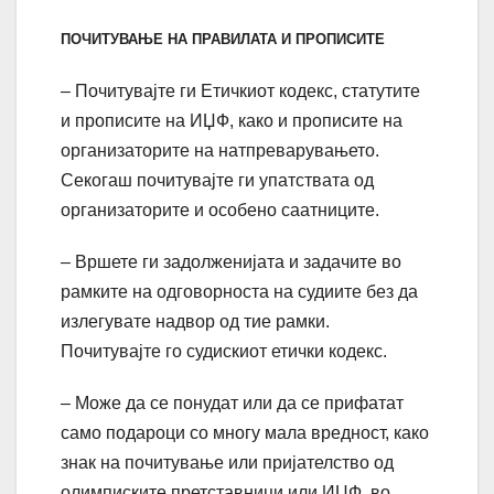
ПОЧИТУВАЊЕ НА ПРАВИЛАТА И ПРОПИСИТЕ
– Почитувајте ги Етичкиот кодекс, статутите
и прописите на ИЏФ, како и прописите на
организаторите на натпреварувањето.
Секогаш почитувајте ги упатствата од
организаторите и особено саатниците.
– Вршете ги задолженијата и задачите во
рамките на одговорноста на судиите без да
излегувате надвор од тие рамки.
Почитувајте го судискиот етички кодекс.
– Може да се понудат или да се прифатат
само подароци со многу мала вредност, како
знак на почитување или пријателство од
олимписките претставници или ИЏФ, во