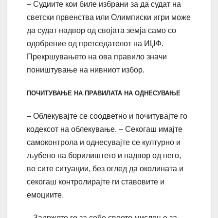
– Судиите кои биле избрани за да судат на
светски првенства или Олимписки игри може
да судат надвор од својата земја само со
одобрение од претседателот на ИЏФ.
Прекршувањето на ова правило значи
поништување на нивниот избор.
ПОЧИТУВАЊЕ НА ПРАВИЛАТА НА ОДНЕСУВАЊЕ
– Облекувајте се соодветно и почитувајте го
кодексот на облекување. – Секогаш имајте
самоконтрола и однесувајте се културно и
љубено на борилиштето и надвор од него,
во сите ситуации, без оглед да околината и
секогаш контролирајте ги ставовите и
емоциите.
– Задржете го за себе своето мислење за