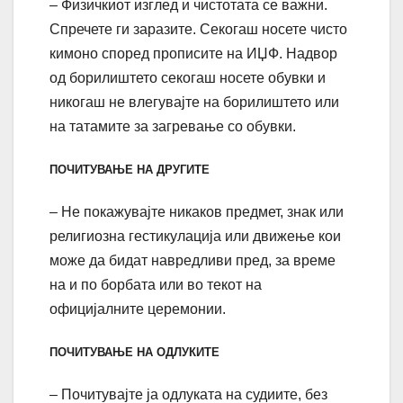
– Физичкиот изглед и чистотата се важни.
Спречете ги заразите. Секогаш носете чисто
кимоно според прописите на ИЏФ. Надвор
од борилиштето секогаш носете обувки и
никогаш не влегувајте на борилиштето или
на татамите за загревање со обувки.
ПОЧИТУВАЊЕ НА ДРУГИТЕ
– Не покажувајте никаков предмет, знак или
религиозна гестикулација или движење кои
може да бидат навредливи пред, за време
на и по борбата или во текот на
официјалните церемонии.
ПОЧИТУВАЊЕ НА ОДЛУКИТЕ
– Почитувајте ја одлуката на судиите, без